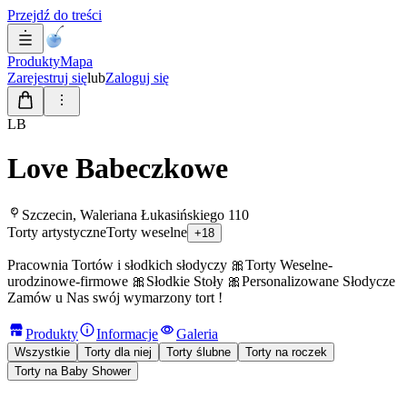
Przejdź do treści
Produkty
Mapa
Zarejestruj się
lub
Zaloguj się
LB
Love Babeczkowe
Szczecin, Waleriana Łukasińskiego 110
Torty artystyczne
Torty weselne
+
18
Pracownia Tortów i słodkich słodyczy 🎀Torty Weselne-
urodzinowe-firmowe 🎀Słodkie Stoły 🎀Personalizowane Słodycze
Zamów u Nas swój wymarzony tort !
Produkty
Informacje
Galeria
Wszystkie
Torty dla niej
Torty ślubne
Torty na roczek
Torty na Baby Shower