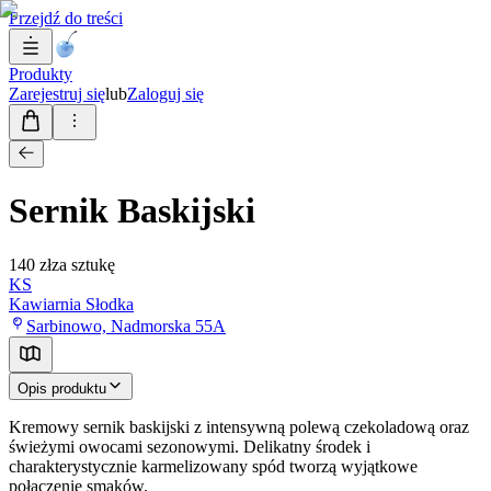
Przejdź do treści
Produkty
Zarejestruj się
lub
Zaloguj się
Sernik Baskijski
140 zł
za sztukę
KS
Kawiarnia Słodka
Sarbinowo, Nadmorska 55A
Opis produktu
Kremowy sernik baskijski z intensywną polewą czekoladową oraz
świeżymi owocami sezonowymi. Delikatny środek i
charakterystycznie karmelizowany spód tworzą wyjątkowe
połączenie smaków.