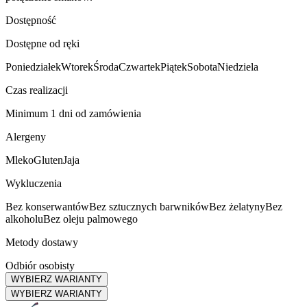
Dostępność
Dostępne od ręki
Poniedziałek
Wtorek
Środa
Czwartek
Piątek
Sobota
Niedziela
Czas realizacji
Minimum 1 dni od zamówienia
Alergeny
Mleko
Gluten
Jaja
Wykluczenia
Bez konserwantów
Bez sztucznych barwników
Bez żelatyny
Bez
alkoholu
Bez oleju palmowego
Metody dostawy
Odbiór osobisty
WYBIERZ WARIANTY
WYBIERZ WARIANTY