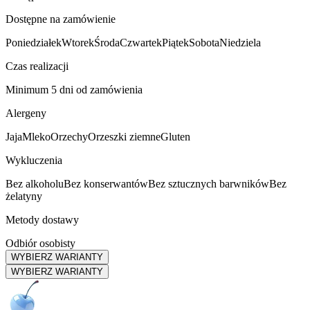
Dostępne na zamówienie
Poniedziałek
Wtorek
Środa
Czwartek
Piątek
Sobota
Niedziela
Czas realizacji
Minimum 5 dni od zamówienia
Alergeny
Jaja
Mleko
Orzechy
Orzeszki ziemne
Gluten
Wykluczenia
Bez alkoholu
Bez konserwantów
Bez sztucznych barwników
Bez
żelatyny
Metody dostawy
Odbiór osobisty
WYBIERZ WARIANTY
WYBIERZ WARIANTY