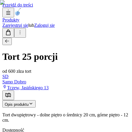
Przejdź do treści
Produkty
Zarejestruj się
lub
Zaloguj się
Tort 25 porcji
od
600 zł
za tort
SD
Samo Dobro
Tczew, Jasińskiego 13
Opis produktu
Tort dwupiętrowy - dolne piętro o średnicy 20 cm, górne piętro - 12
cm.
Dostępność